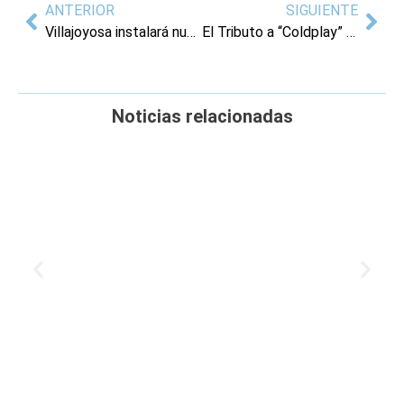
ANTERIOR
SIGUIENTE
Villajoyosa instalará nuevos paneles informativos turísticos interactivos en cuatro puntos estratégicos del municipio
El Tributo a “Coldplay” llega a Villajoyosa el 18 de octubre
Noticias relacionadas