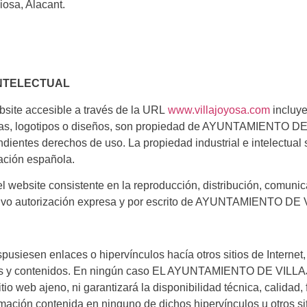
iosa, Alacant.
INTELECTUAL
bsite accesible a través de la URL
www.villajoyosa.com
incluye
 marcas, logotipos o diseños, son propiedad de AYUNTAMIENTO 
ndientes derechos de uso. La propiedad industrial e intelectua
ación española.
del website consistente en la reproducción, distribución, comuni
 salvo autorización expresa y por escrito de AYUNTAMIENTO 
spusiesen enlaces o hipervínculos hacía otros sitios de In
sitios y contenidos. En ningún caso EL AYUNTAMIENTO DE VILL
o web ajeno, ni garantizará la disponibilidad técnica, calidad, f
rmación contenida en ninguno de dichos hipervínculos u otros sit