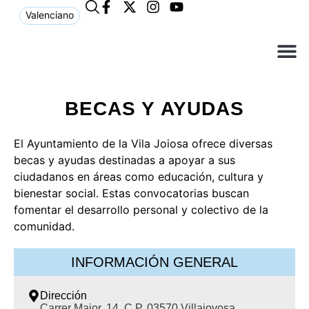
Valenciano
¿Qué n
El Ay
Atención 
BECAS Y AYUDAS
El Ayuntamiento de la Vila Joiosa ofrece diversas
becas y ayudas destinadas a apoyar a sus
ciudadanos en áreas como educación, cultura y
bienestar social. Estas convocatorias buscan
fomentar el desarrollo personal y colectivo de la
comunidad.
INFORMACIÓN GENERAL
Dirección
Carrer Major, 14. C.P. 03570 Villajoyosa,