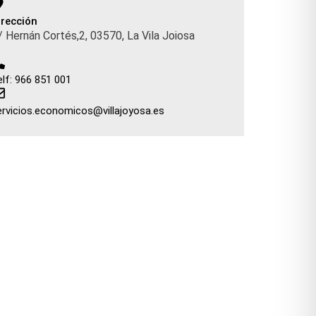
irección
/ Hernán Cortés,2, 03570, La Vila Joiosa
elf: 966 851 001
ervicios.economicos@villajoyosa.es