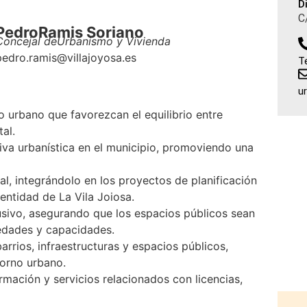
D
C
Pedro
Ramis Soriano
Concejal de
Urbanismo y Vivienda
pedro.ramis@villajoyosa.es
T
u
o urbano que favorezcan el equilibrio entre
al.
iva urbanística en el municipio, promoviendo una
ral, integrándolo en los proyectos de planificación
ntidad de La Vila Joiosa.
usivo, asegurando que los espacios públicos sean
edades y capacidades.
arrios, infraestructuras y espacios públicos,
torno urbano.
ormación y servicios relacionados con licencias,