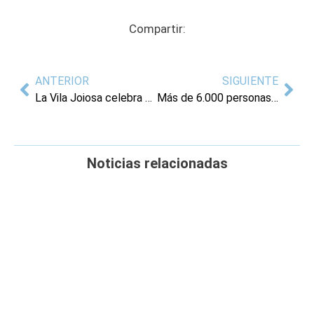
Compartir:
ANTERIOR
SIGUIENTE
La Vila Joiosa celebra el dia de l’Orgull juntament amb el col·lectiu Vila Diversitat
Más de 6.000 personas vibran al ritmo de la música pop y rock en la segunda edición del Maror Festival
Noticias relacionadas