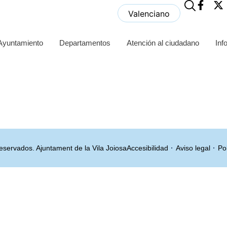
Valenciano
 Ayuntamiento
Departamentos
Atención al ciudadano
Inf
servados. Ajuntament de la Vila Joiosa
Accesibilidad
Aviso legal
Pol