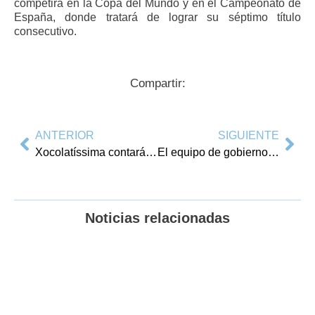
competirá en la Copa del Mundo y en el Campeonato de
España, donde tratará de lograr su séptimo título
consecutivo.
Compartir:
ANTERIOR
SIGUIENTE
Xocolatíssima contará con una chocolatada solidaria para las poblaciones valencianas afectadas por la DANA
El equipo de gobierno local presenta el presupuesto de 2025 que asciende a casi 50 millones de euros para ser aprobado por el Pleno la próxima semana
Noticias relacionadas