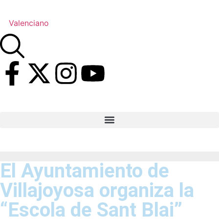
Valenciano
El Ayuntamiento de
Villajoyosa organiza la
“Escola de Sant Blai”