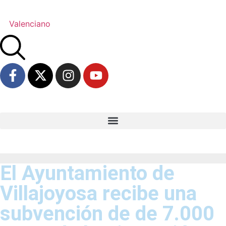
Valenciano
El Ayuntamiento de
Villajoyosa recibe una
subvención de de 7.000