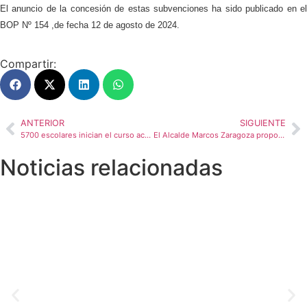
El anuncio de la concesión de estas subvenciones ha sido publicado en el
BOP Nº 154 ,de fecha 12 de agosto de 2024.
Compartir:
ANTERIOR
SIGUIENTE
5700 escolares inician el curso académico en los centros educativos públicos de Villajoyosa
El Alcalde Marcos Zaragoza propone a los empresarios del polígono industrial El Torres su colaboración para modernizar el parque empresarial de Villajoyosa
Noticias relacionadas