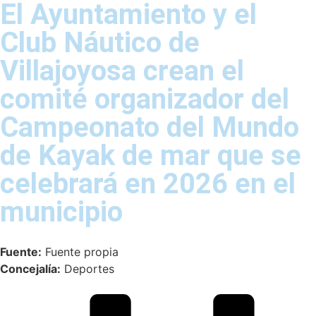
El Ayuntamiento y el
Club Náutico de
Villajoyosa crean el
comité organizador del
Campeonato del Mundo
de Kayak de mar que se
celebrará en 2026 en el
municipio
Fuente:
Fuente propia
Concejalía:
Deportes