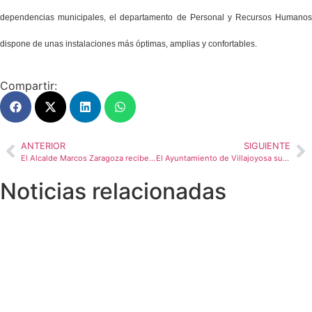
dependencias municipales, el departamento de Personal y Recursos Humanos
dispone de unas instalaciones más óptimas, amplias y confortables.
Compartir:
ANTERIOR
SIGUIENTE
El Alcalde Marcos Zaragoza recibe a la regatista vilera Sara Mengual, bronce en el campeonato del mundo de piragüismo y oro en el campeonato de España
El Ayuntamiento de Villajoyosa suspende las actividades públicas hasta el domingo con motivo del decreto de tres días de luto nacional
Noticias relacionadas