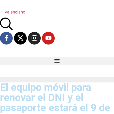
Valenciano
El equipo móvil para
renovar el DNI y el
pasaporte estará el 9 de