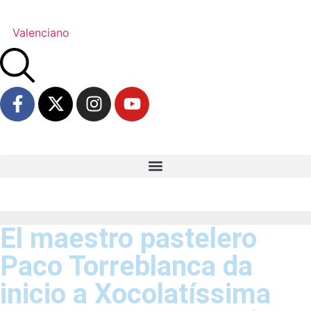
Valenciano
El maestro pastelero
Paco Torreblanca da
inicio a Xocolatíssima