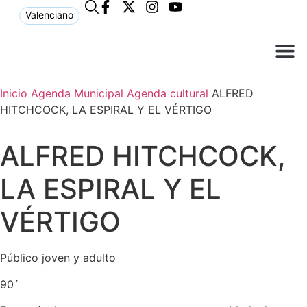
Valenciano
¿Qué n
El Ay
Atención 
Inicio
Agenda Municipal
Agenda cultural
ALFRED
HITCHCOCK, LA ESPIRAL Y EL VÉRTIGO
ALFRED HITCHCOCK,
LA ESPIRAL Y EL
VÉRTIGO
Público joven y adulto
90´