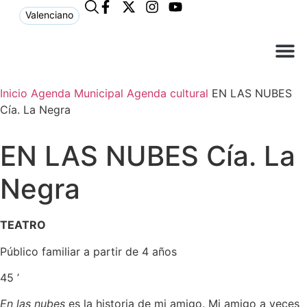
Valenciano
¿Qué n
El Ay
Atención a
Inicio
Agenda Municipal
Agenda cultural
EN LAS NUBES
Cía. La Negra
EN LAS NUBES Cía. La
Negra
TEATRO
Público familiar a partir de 4 años
45 ’
En las nubes
es la historia de mi amigo. Mi amigo a veces