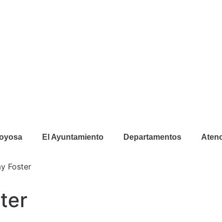
joyosa
El Ayuntamiento
Departamentos
Atenc
ay Foster
ter