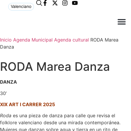
Valenciano
¿Qué n
El Ay
Atención 
Inicio
Agenda Municipal
Agenda cultural
RODA Marea
Danza
RODA Marea Danza
DANZA
30’
XIX ART I CARRER 2025
Roda
es una pieza de danza para calle que revisa el
folklore valenciano desde una mirada contemporánea.
Mujeres que danzan sobre agua y tierra en un rito de