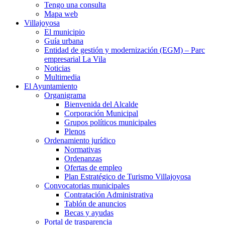
Tengo una consulta
Mapa web
Villajoyosa
El municipio
Guía urbana
Entidad de gestión y modernización (EGM) – Parc
empresarial La Vila
Noticias
Multimedia
El Ayuntamiento
Organigrama
Bienvenida del Alcalde
Corporación Municipal
Grupos políticos municipales
Plenos
Ordenamiento jurídico
Normativas
Ordenanzas
Ofertas de empleo
Plan Estratégico de Turismo Villajoyosa
Convocatorias municipales
Contratación Administrativa
Tablón de anuncios
Becas y ayudas
Portal de trasparencia