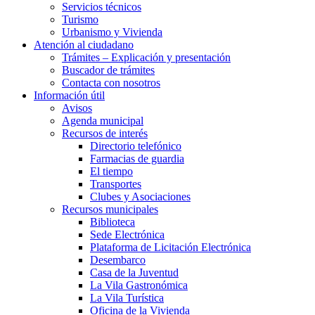
Servicios técnicos
Turismo
Urbanismo y Vivienda
Atención al ciudadano
Trámites – Explicación y presentación
Buscador de trámites
Contacta con nosotros
Información útil
Avisos
Agenda municipal
Recursos de interés
Directorio telefónico
Farmacias de guardia
El tiempo
Transportes
Clubes y Asociaciones
Recursos municipales
Biblioteca
Sede Electrónica
Plataforma de Licitación Electrónica
Desembarco
Casa de la Juventud
La Vila Gastronómica
La Vila Turística
Oficina de la Vivienda