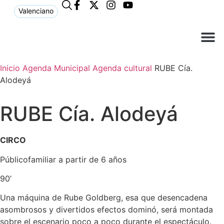
Valenciano
¿Qué n
El Ay
Atención 
Inicio
Agenda Municipal
Agenda cultural
RUBE Cía.
Alodeyá
RUBE Cía. Alodeyá
CIRCO
Públicofamiliar a partir de 6 años
90’
Una máquina de Rube Goldberg, esa que desencadena
asombrosos y divertidos efectos dominó, será montada
sobre el escenario poco a poco durante el espectáculo.