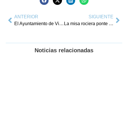
ANTERIOR
SIGUIENTE
El Ayuntamiento de Villajoyosa convoca la 39 edición del Premi de Narrativa en Valencià Felipe Ramis
La misa rociera ponte punto final en las fiestas en honor a la Virgen de Tíscar que se han celebrado este fin de semana en Villajoyosa
Noticias relacionadas