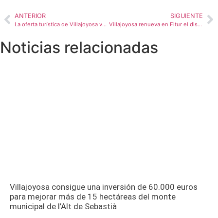
ANTERIOR
SIGUIENTE
La oferta turística de Villajoyosa vuelve a la plaza de Callao de Madrid en forma de cubo digital
Villajoyosa renueva en Fitur el distintivo de Destino Turístico Inteligente (DTI) Adherido
Noticias relacionadas
Villajoyosa consigue una inversión de 60.000 euros
para mejorar más de 15 hectáreas del monte
municipal de l’Alt de Sebastià