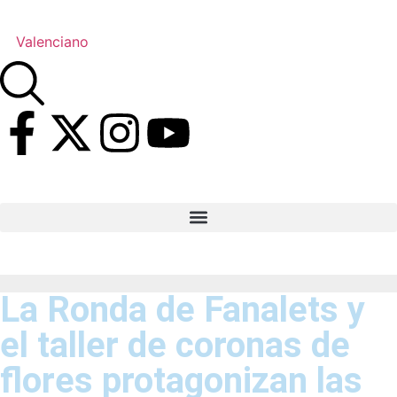
Valenciano
La Ronda de Fanalets y
el taller de coronas de
flores protagonizan las