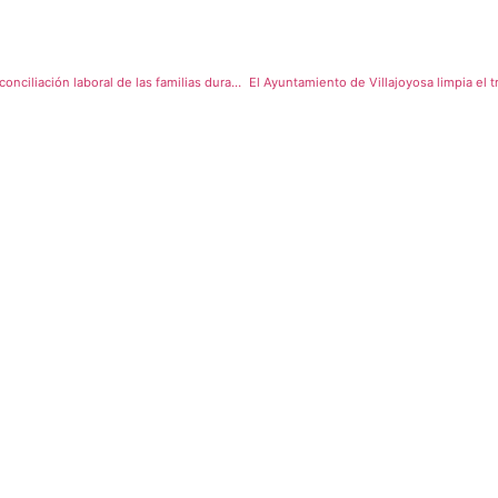
El Ayuntamiento de Villajoyosa organiza una “Escola de Nadal” para facilitar la conciliación laboral de las familias durante las vacaciones navideñas