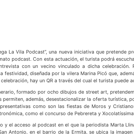
ega La Vila Podcast”, una nueva iniciativa que pretende p
ormato podcast. Con esta actuación, el turista podrá escuc
trevista con un vecino vinculado a dicha celebración. P
a festividad, diseñada por la vilera Marina Picó que, adem
 celebración, hay un QR a través del cual el turista puede a
erario, formado por ocho dibujos de street art, pretendemos
ermiten, además, desestacionalizar la oferta turística, por
epresentativas como son las fiestas de Moros y Cristia
tronómica, como el concurso de Pebrereta y Xocolatíssima”
 y el acceso al podcast en el que la periodista Marta Llina
an Antonio, en el barrio de la Ermita, se ubica la imagen