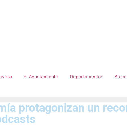
joyosa
El Ayuntamiento
Departamentos
Atenc
mía protagonizan un recor
podcasts