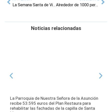
La Semana Santa de Villajoyosa arranca con el pregón a cargo de la pregonera 2025 Vicenta María Romá
Alrededor de 1000 personas participan en la 25 edición del Día de la Bici
Noticias relacionadas
La Parroquia de Nuestra Señora de la Asunción
recibe 53.595 euros del Plan Restaura para
rehabilitar las fachadas de la capilla de Santa