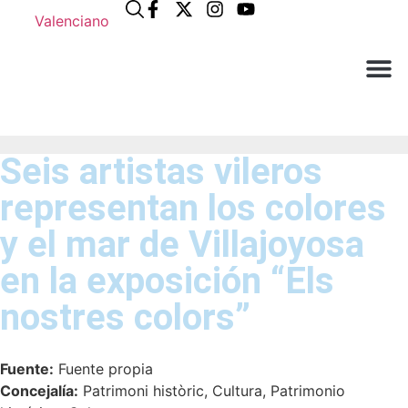
Valenciano
¿Qué n
El Ay
Atención a
Seis artistas vileros
representan los colores
y el mar de Villajoyosa
en la exposición “Els
nostres colors”
Fuente:
Fuente propia
Concejalía:
Patrimoni històric, Cultura, Patrimonio