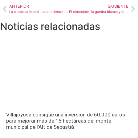
ANTERIOR
SIGUIENTE
La cineasta Mabel Lozano denuncia la explotación sexual de mujeres en España con la proyección de dos documentales galardonados con el Premio Goya
El chocolate, la gamba blanca y los arroces protagonizan la oferta de Villajoyosa en la feria Alicante Gastronómica que se celebra este fin de semana en IFA
Noticias relacionadas
Villajoyosa consigue una inversión de 60.000 euros
para mejorar más de 15 hectáreas del monte
municipal de l’Alt de Sebastià