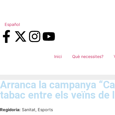
Español
Inici
Què necessites?
Arranca la campanya “Can
tabac entre els veïns de 
Regidoria:
Sanitat, Esports