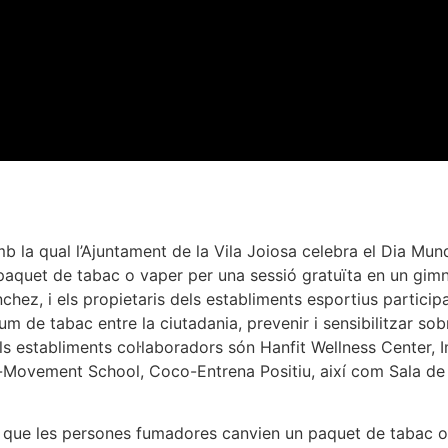
 la qual l’Ajuntament de la Vila Joiosa celebra el Dia Mun
aquet de tabac o vaper per una sessió gratuïta en un gimn
ánchez, i els propietaris dels establiments esportius partici
um de tabac entre la ciutadania, prevenir i sensibilitzar sob
Els establiments col·laboradors són Hanfit Wellness Center, 
g-Movement School, Coco-Entrena Positiu, així com Sala de I
t que les persones fumadores canvien un paquet de tabac o 