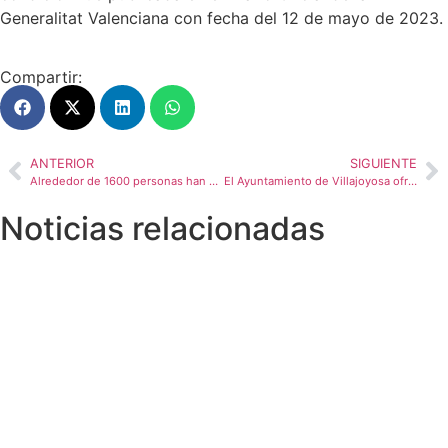
Generalitat Valenciana con fecha del 12 de mayo de 2023.
Compartir:
ANTERIOR
SIGUIENTE
Alrededor de 1600 personas han visitado el stand Villajoyosa en la feria Alicante Gastronómica que se ha celebrado este fin de semana en IFA
El Ayuntamiento de Villajoyosa ofrece ayudas a las pymes, autónomos y profesionales para contrarrestar los gastos ante la subida de precios
Noticias relacionadas