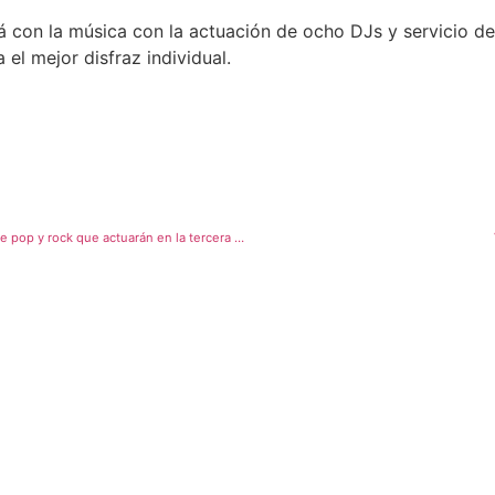
rá con la música con la actuación de ocho DJs y servicio d
 el mejor disfraz individual.
MClan, El Diluvi, la Fúmiga, Carlos Ares o Sanguijuelas del Guadiana, grupos de pop y rock que actuarán en la tercera edición del Maror Festival de Villajoyosa