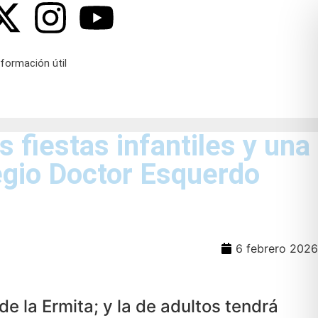
nformación útil
s fiestas infantiles y una
legio Doctor Esquerdo
6 febrero 2026
 de la Ermita; y la de adultos tendrá