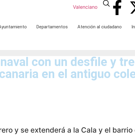
Valenciano
 Ayuntamiento
Departamentos
Atención al ciudadano
I
naval con un desfile y tre
 canaria en el antiguo co
rero y se extenderá a la Cala y el barrio