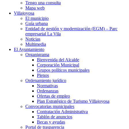
Tengo una consulta
Mapa web
Villajoyosa
El municipio
Guía urbana
Entidad de gestión y modernización (EGM) – Parc
empresarial La Vila
Noticias
Multimedia
El Ayuntamiento
Organigrama
Bienvenida del Alcalde
Corporación Municipal
Grupos políticos municipales
Plenos
Ordenamiento jurídico
Normativas
Ordenanzas
Ofertas de empleo
Plan Estratégico de Turismo Villajoyosa
Convocatorias municipales
Contratación Administrativa
Tablón de anuncios
Becas y ayudas
Portal de trasparencia