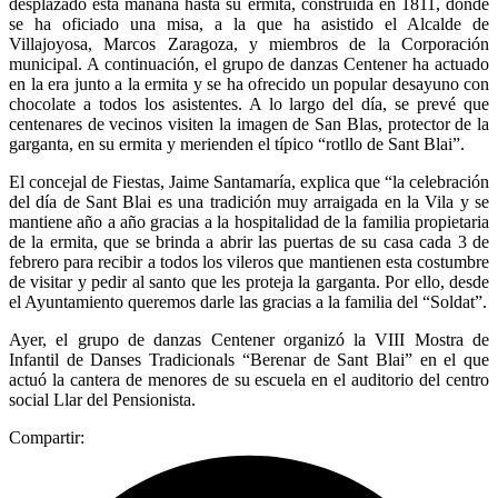
desplazado esta mañana hasta su ermita, construida en 1811, donde
se ha oficiado una misa, a la que ha asistido el Alcalde de
Villajoyosa, Marcos Zaragoza, y miembros de la Corporación
municipal. A continuación, el grupo de danzas Centener ha actuado
en la era junto a la ermita y se ha ofrecido un popular desayuno con
chocolate a todos los asistentes. A lo largo del día, se prevé que
centenares de vecinos visiten la imagen de San Blas, protector de la
garganta, en su ermita y merienden el típico “rotllo de Sant Blai”.
El concejal de Fiestas, Jaime Santamaría, explica que “la celebración
del día de Sant Blai es una tradición muy arraigada en la Vila y se
mantiene año a año gracias a la hospitalidad de la familia propietaria
de la ermita, que se brinda a abrir las puertas de su casa cada 3 de
febrero para recibir a todos los vileros que mantienen esta costumbre
de visitar y pedir al santo que les proteja la garganta. Por ello, desde
el Ayuntamiento queremos darle las gracias a la familia del “Soldat”.
Ayer, el grupo de danzas Centener organizó la VIII Mostra de
Infantil de Danses Tradicionals “Berenar de Sant Blai” en el que
actuó la cantera de menores de su escuela en el auditorio del centro
social Llar del Pensionista.
Compartir: