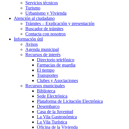
Servicios técnicos
Turismo
Urbanismo y Vivienda
Atención al ciudadano
Trámites – Explicación y presentación
Buscador de trámites
Contacta con nosotros
Información útil
Avisos
Agenda municipal
Recursos de interés
Directorio telefónico
Farmacias de guardia
El tiempo
Transportes
Clubes y Asociaciones
Recursos municipales
Biblioteca
Sede Electrónica
Plataforma de Licitación Electrónica
Desembarco
Casa de la Juventud
La Vila Gastronómica
La Vila Turística
Oficina de la Vivienda