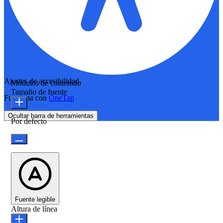
Ajustes de accesibilidad
Módulos de contenido
Tamaño de fuente
Funciona con
OneTap
Ocultar barra de herramientas
Por defecto
Fuente legible
Altura de línea