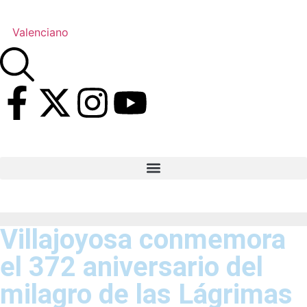
Valenciano
Villajoyosa conmemora
el 372 aniversario del
milagro de las Lágrimas