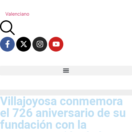
Valenciano
Villajoyosa conmemora
el 726 aniversario de su
fundación con la