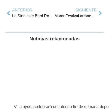
ANTERIOR
SIGUIENTE
La Síndic de Barri Rosa Llorca se reúne con los vecinos del casco histórico
Maror Festival arranca con éxito su tercera edición y se prepara para vivir este sábado la despedida de La Fúmiga y el aniversario de El Diluvi
Noticias relacionadas
Villajoyosa celebrará un intenso fin de semana depor