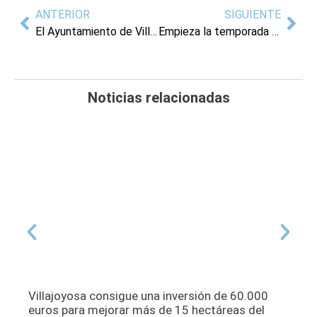
ANTERIOR
SIGUIENTE
El Ayuntamiento de Villajoyosa ofrece un servicio gratuito de autobús para acceder a la playa centro durante este verano
Empieza la temporada estival en Villajoyosa con el izado de las banderas que reconocen la excelencia de las playas
Noticias relacionadas
Villajoyosa consigue una inversión de 60.000
euros para mejorar más de 15 hectáreas del