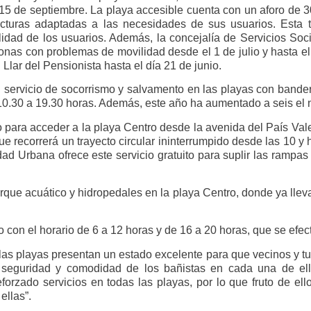
l 15 de septiembre. La playa accesible cuenta con un aforo de 
ructuras adaptadas a las necesidades de sus usuarios. Est
ilidad de los usuarios. Además, la concejalía de Servicios Soci
rsonas con problemas de movilidad desde el 1 de julio y hasta 
l Llar del Pensionista hasta el día 21 de junio.
l servicio de socorrismo y salvamento en las playas con bandera
 10.30 a 19.30 horas. Además, este año ha aumentado a seis el 
to para acceder a la playa Centro desde la avenida del País Val
 recorrerá un trayecto circular ininterrumpido desde las 10 y 
dad Urbana ofrece este servicio gratuito para suplir las rampa
ue acuático y hidropedales en la playa Centro, donde ya llev
io con el horario de 6 a 12 horas y de 16 a 20 horas, que se e
as playas presentan un estado excelente para que vecinos y turi
a seguridad y comodidad de los bañistas en cada una de el
forzado servicios en todas las playas, por lo que fruto de e
ellas”.