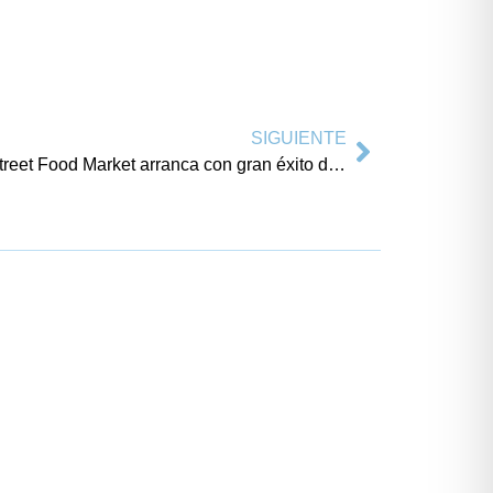
SIGUIENTE
La primera edición de La Vila Street Food Market arranca con gran éxito de visitantes en les Puntes del Moro