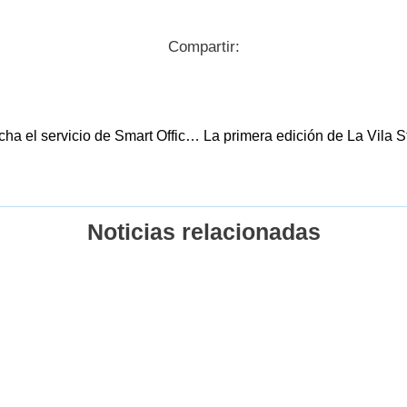
Compartir:
El Ayuntamiento de Villajoyosa pone en marcha el servicio de Smart Office para reimpulsar la transformación del municipio en Destino Turístico Inteligente
Noticias relacionadas