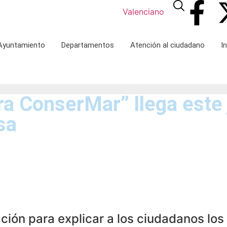
Valenciano
 Ayuntamiento
Departamentos
Atención al ciudadano
I
a ConserMar” llega este j
sa
ón para explicar a los ciudadanos los b