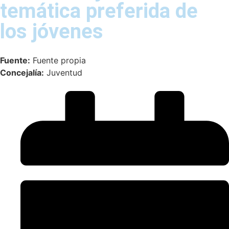
temática preferida de
los jóvenes
Fuente:
Fuente propia
Concejalía:
Juventud