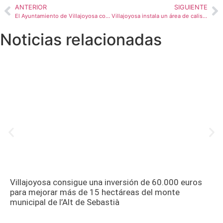
ANTERIOR
SIGUIENTE
El Ayuntamiento de Villajoyosa continúa con los encuentros de Síndic de Barri con Maite Sánchez en el parque de La Barbera
Villajoyosa instala un área de calistenia en el complejo deportivo Maisa Lloret
Noticias relacionadas
Villajoyosa consigue una inversión de 60.000 euros
para mejorar más de 15 hectáreas del monte
municipal de l’Alt de Sebastià