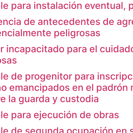
e para instalación eventual, 
encia de antecedentes de agr
encialmente peligrosas
r incapacitado para el cuidad
osas
e de progenitor para inscrip
no emancipados en el padrón m
re la guarda y custodia
le para ejecución de obras
le de segunda ocupación en 