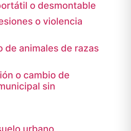
portátil o desmontable
esiones o violencia
o de animales de razas
ción o cambio de
unicipal sin
suelo urbano